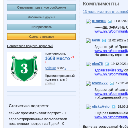
Комплименты
Отправить приватное сообщение
13 комплиментов в гостевой
Добавить в друзья
отличка
11.09.202
Игнорировать
-------ДД. ЗАКАЗ 
www.nn.ru/community/
Сделать подарок
taniti
11.02.2022 в 
Совместная покупка: взрослый
Здравствуйте! Прось
www.nn.ru/community
популярность:
На доставку сдаю т
-1
1668 место
↓
elen76
19.12.2021 
рейтинг
8382
?
здравствуйте.жду
оп
www.nn.ru/community/
Привилегированный
пользователь
3
ivolga777
уровня
17.12.20
Здравствуйте! ваш з
www.nn.ru/community
« Комментарий отре
Статистика портрета:
oliskaAvto
15.09.
сейчас просматривают портрет - 0
Ещё раз напоминаю п
www.nn.ru/community/
зарегистрированные пользователи
посетившие портрет за 7 дней - 0
Вы не авторизованы! Чтоб