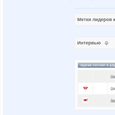
Метки лидеров
Интервью
нуусик состоит в
кл
Ох
Од
Лю